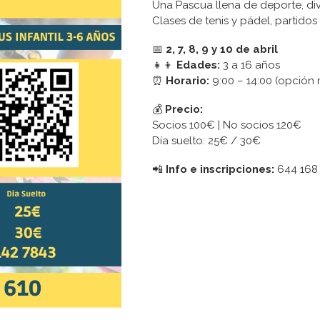
Una Pascua llena de deporte, div
Clases de tenis y pádel, partido
📅
2, 7, 8, 9 y 10 de abril
👧👦
Edades:
3 a 16 años
⏰
Horario:
9:00 – 14:00 (opción 
💰
Precio:
Socios 100€ | No socios 120€
Día suelto: 25€ / 30€
📲
Info e inscripciones:
644 168