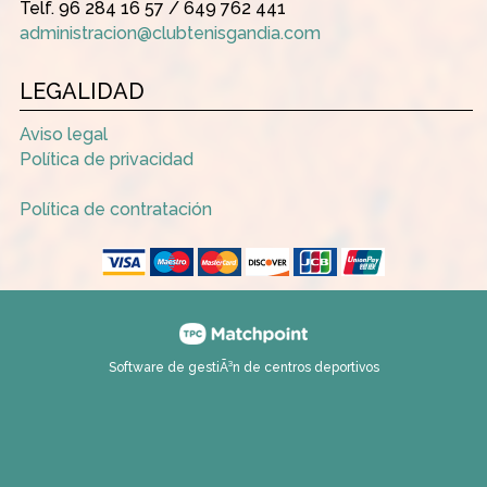
Telf. 96 284 16 57 / 649 762 441
administracion@clubtenisgandia.com
LEGALIDAD
Aviso legal
Política de privacidad
Política de contratación
Software de gestiÃ³n de centros deportivos
Las cookies de este sitio web se usan para personalizar el
contenido y los anuncios, ofrecer funciones de redes sociales
y analizar el tráfico. Además, compartimos información sobre
el uso que haga del sitio web con nuestros partners de redes